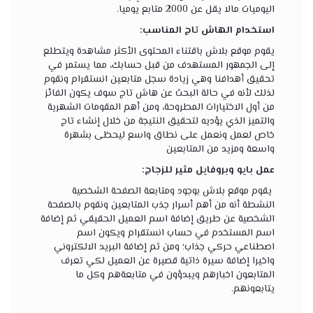
اليوميات مالا يقل عن 2000 متابع يوميا.
استخدام الهاش تاج المناسب:
يقوم موقع بلاش باقتناء المحتوى الأكثر مشاهدة ويتطلع
إلى الجمهور المستهدف من قبل حسابك، مما يستمر في
تحقيق أهدافنا وهي زيادة سجل متابعين انستقرام ونقوم
لذلك لأنه في حالة البحث عن هاش تاج سوف يكون الفائز
من أول الاختيارات المطروحة، ومن أهم المقومات الشهرية
والتميز الذي يؤديه لتحقيق النتيجة من خلال إنشاء تاج
خاص لعمل ونعمل على نطاق واسع ليحظى بشهرة
واسعة ومزيد من المتابعين
عمل بايو وبروفايل مثير للزجاج:
يقوم موقع بلاش بوجود ومتابعة الصفحة الشخصية
النشطة أنه من أهم أسرار جذب المتابعين ونقوم بالصفحة
الشخصية عن طريق إضافة اسم العميل الحقيقي ثم إضافة
اسم المستخدم في حساب انستقرام ويكون اسم
اصطناعي حركي جذاب؛ ومن ثم إضافة البريد الالكتروني
واخيرا إضافة سيرة ذاتية قصيرة عن العميل لكي تعرف
المتابعون اخبارهم ويبدؤون في متابعةهم وكل ما
يتابعونهم.