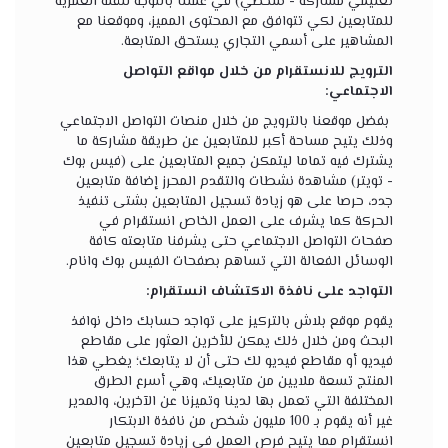
تعليمي مشاركة - شخصي) في عملنا بالتوجه للفئة العمرية
للمتابعين لكي تتوافق مع المحتوى المميز، وموقعنا مع
المشاهير على أسمي التجاري يستحق المتابعة.
الترويج للانستقرام من خلال مواقع التواصل
الاجتماعي:
بفضل موقعنا بالترويج من خلال منصات التواصل الاجتماعي
وذلك يتيح مساحة أكبر للمتابعين عن طريقة مشاركة ما
يشترك فيه تماما ليتمكن جميع المتابعين على (فيس بوك
- تويتر) مشاهدة نشطات والتقدم المحرز إضافة متابعين
جدد، حرصا على هو زيادة تسجيل المتابعين بشتى تنفيذ
الحركة كما يشرف على العمل الخاص انستقرام في
صفحات التواصل الاجتماعي حتى يشرفنا متابعته كافة
الوسائل الفعالة التي تساهم بصفحات الفيس بوك وانام.
التواجد على نافذة الاكتشاف انستقرام:
يقوم موقع بلاش بالتركيز على تواجد حسابك داخل نوافذ
البحث ومن خلال ذلك يمكن للأخرين العثور على مقاطع
فيديو أو مقاطع فيديو لك حتى أن لا يتابعك؛ يغطي هذا
المنتج تسعة ملايين من متابعيك، وهي أسرع الطرق
المختلفة التي تعمل بها لدينا وتميزنا عن الآخرين، والمدير
غير أنه يقوم بـ 100 مليون شخص من نافذة الابتكار
انستقرام مما يتيح فرص العمل في زيادة تسجيل متابعين