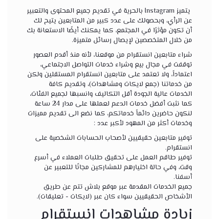
يتميز Instagram بالحرية في تقديم جميع المحتوى والتعبير
عن الرأي، وبحصولك على عدد كبير من المتابعين يتيح لك
أن تكون مؤثرًا في المجتمع، كما يمكنك أيضًا الاستعانة بك
من خلال المتخصصين لإيصال رسائل متميزة.
شراء متابعين انستقرام من موقعنا، لأنه منذ أقدم العصور
توقفت في مجال بيع وشراء خدمات التواصل الاجتماعي،
اعتماداً، ولا تعتمد على متابعين انستقرام المستقلين ولكن
من خدماتنا (جمع لايكات ومشاهدات)، وتقديم كافة
الخدمات عالية الجودة أقل التكاليف وانسبها لجميع الفئات،
كما نثبت أفضل خدمات الدعم لعملها على مدار 24 ساعة
لنكون حاضرين دائماً خدماتكم، كما نضع الى تقديم مميزات
وخدمات أكثر من المهود لأكبر عدد :
توفير متابعين حقيقيين لأصحاب الحسابات الشخصية على
انستقرام.
توفير طاقم العمل على تحقيق طلبات العملاء في أسرع
وقت، وفي حالة اختيارهم للمشاركين مجانًا للتعبير عن
أسفنا.
جميع الخدمات المقدمة عبر موقع بلاش تتم عن طريق
الأشخاص الحقيقيين سواء كان عبر (لايكات - تعليقات).
زيادة مشاهدات انستقرام