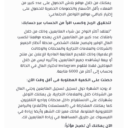
يمكنك من خلال موقع بلاش الحصول على عدد كبير من
العملاء بأقل الأسعار والخصومات الحصرية للحصول على
إختيار كباقي مواقع التواصل الاجتماعي:
لتحقيق الربح وكسب اقرأ من الحساب عبر حسابك:
"تعتقد أكثر النواج عن شراء المتابعين، وذلك من خلال
بامتلاك عدد كبير من المتابعين الذي يمنحه موقعنا لكسب
المال الوفير وليصبح ملفك الشخصي محطة أنظار الجميع
(الشركات والعلامات التجارية والمحطات والوكالات
الإعلامية) وذلك لتقديم المتابعة المادية للإعلان عن منتج
أو بيعة ليشاهده جميع المتابعين، وتأثيره ليس من خلال
الموكلين فقط فتقوم instagram لاختيار المال في الحالة
وحساب إلى أكثر من 6000 متابعة.
حصلت على الكمية المطلوبة فى أقل وقت الآن:
لا يوجد الشهرة حول تسجيل تسجيل المتابعين وجني المال
من الشركات خلال والعلامات التجارية، بل يمكنك التوغل
بشهرتك على الانستغرام داخل محطات وراديو التلفزيون،
كما يمكنك المشاركة في (المسلسلات والأفلام) والبرامج
التلفزيونية المتنوعة، فذلك مميز لك الشهر وأيضا زيادة في
الفيسبوك عن طريق المساهمة في زيادة المتابعين لك.
الآن يمكنك أن تصبح مؤثراً: