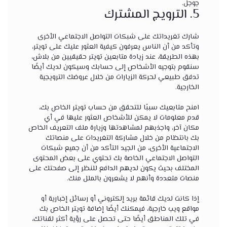
جوجل.
5. الترويج المشترك
شارك تغريداتك على شبكات التواصل الاجتماعي الأخرى
وتأكد من أن الناس يعرفون كيفية العثور عليك على تويتر،
بهذه الطريقة، عند زيادة متابعين تويتر حقيقيين من بلاش،
سنقوم بتوجيه الأشخاص إلى حسابك وسيكون لديك أيضًا
تدفق طبيعي لحركة الزيارات من خلال عروضك الترويجية
الخارجية.
امنح متابعيك سببًا للتحقق من حساب تويتر الخاص بك،
قدم معلومات لا يمكن للأشخاص العثور عليها في أي
مكان آخر، واجذبهم لمشاهدتها وزيارة ملف التعريف الخاص
بك بانتظام من خلال مشاركة التغريدات على منصاتك
الاجتماعية الأخرى، من الجيد التأكد من أن جميع شبكات
التواصل الاجتماعي الخاصة بك تحتوي على بعض المحتوى
المختلف بحيث يكون لديهم الدافع للنظر إلى صفحتك على
منصات متعددة وأنهم لا يشعرون بالملل منك.
إذا كانت لديك قائمة بريد إلكتروني أو رسائل إخبارية أو
مواقع ويب خارجية، فيمكنك أيضًا إضافة تويتر الخاص بك
في تلك المناطق أيضًا حتى تحصل على رؤية أكثر لقناتك،