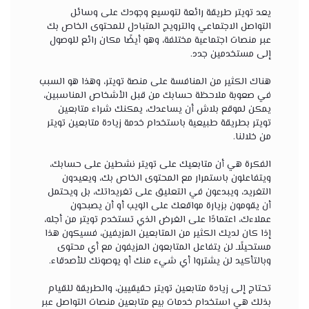
يعد تويتر طريقة رائعة لتوسيع وجودك على وسائل
التواصل الاجتماعي والترويج المتبادل للمحتوى الخاص بك
عبر منصات اجتماعية مختلفة، وهو أيضًا مكان رائع للوصول
إلى مستخدمين جدد.
هناك الكثير من المنافسة على منصة تويتر، وهذا هو السبب
في صعوبة ملاحظة حسابك من قبل الأشخاص المناسبين،
يمكن لموقع بلاش أن يساعدك، يمكنك شراء متابعين
تويتر بطريقة طبيعية باستخدام خدمة زيادة متابعين تويتر
من خلالنا.
الفكرة هي أن متابعيك على تويتر نشطين على حسابك،
ويتفاعلون باستمرار مع المحتوى الخاص بك، ويعيدون
التغريد، ويبدعون في التعليق على تغريداتك، بل ويحتمل
أن يقومون بزيارة مواقعك على الويب أو أن يصبحون
عملاءك، اعتمادًا على الغرض الذي تستخدم تويتر من أجله،
إذا كان لديك الكثير من المتابعين المزيفين، فسيكون هذا
مستحيلًاـ لن يتفاعل المتابعون المزيفون مع أي محتوى
وبالتأكيد لن يشتروا أي شيء منك أو يوصونك للأصدقاء.
تحتاج إلى زيادة متابعين تويتر حقيقيين، والطريقة للقيام
بذلك هي استخدام خدمات
بيع متابعين
منصات التواصل عبر