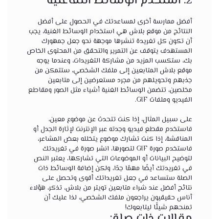
2. استخدم الوسائط التفاعلية
أفضل ممارسة أخرى لمساعدتك في الحصول على أفضل
النتائج من موقع بلاش هي استخدام الوسائط الغنية، يجب
أن تكون كل تغريدة تنشرها موجهة نحو جعل جمهورك
المستهدف يتوقف عن التمرير والتحقق من المحتوى الخاص
بك، ستكسب المزيد من مشاركة التغريدات، وعندما يوجه
موقع بلاش المتابعين إلى ملفك الشخصي، ستتمكن من
جذبهم وتحويلهم من مجرد مستعرضين إلى متابعين
مخلصين، تتضمن الوسائط الغنية أشياء مثل الصور ومقاطع
الفيديو وملفات GIF.
على سبيل المثال، إذا كنت تتحدث عن موضوع معين،
فاستخدم مقطع فيديو وجدته عبر الإنترنت لإثارة الجدل أو
المناقشة، إذا كنت تشارك موضوع يتخلله بعض المشاعر،
فاستخدم صورة GIF لتصورها، انشر صورة في تغريدتك
لتوضيح البيانات أو الموضوعات التي تشاركها، يعتبر النص
في تغريدتك أيضًا مهمًا جدًا، ولكن إضافة الوسائط ذات
الصلة ستساعد في جعل تغريداتك أقوى وتحصل على
نتائج أفضل عند شراء متابعين تويتر من بلاش، تذكر، هؤلاء
أناس حقيقيون يراجعون ملفك الشخصي، لذا عليك أن
تمنحهم شيئًا ليتابعوك!
مقالات ذات صلة: