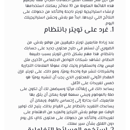
من أجل منح نفسك أفضل احتمالات النجاح، قمنا بتجميع
هذه القائمة المكونة من 10 نصائح يمكنك استخدامها
لإنشاء استراتيجية تويتر ناجحة والتأكد من حصولك على
النتائج التي تريدها، ابدأ مع بلاش وحسّن استراتيجيتك
اليوم.
1. غرد على تويتر بانتظام
عند زيادة متابعين تويتر حقيقيين من موقع بلاش، من
الضروري أن تستمر في طرح محتوى جديد على حسابك
بانتظام، هذا مهم بشكل خاص لتويتر بسبب طبيعة
النظام، تشاهد شبكات التواصل الاجتماعي الأخرى مثل
فيس بوك وانستقرام وتيك توك عمومًا العلامات التجارية
والشركات تنشر مرة واحدة يوميًا، ومع ذلك، على تويتر، فإن
المقدار الأولي للمحتوى الذي يجب أن تنشره يوميًا هو
خمس تغريدات على الأقل.
يساعد ذلك في إبقائك مرئيًا وسيضمن لك أن تكون على
صلة بالموضوع ويبني سمعة قوية يمكن أن يثق بها
متابعيك، أنت بحاجة إلى إحساس بالقوة، ويمكن أن
يساعدك التغريد بانتظام على القيام بذلك، يتيح لك توفير
الوقت مع موقع بلاش التركيز والمزيد من الاهتمام على
تغريداتك، والتأكد من حصولك على محتوى كافٍ كل يوم
دون القلق بشأن سير عملك.