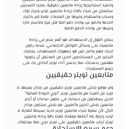
وتنفيذ استراتيجية زيادة متابعين حقيقية، بمجرد التسجيل،
ستتمكن من شراء باقات زيادة متابعين توتير وتيك توك
وسناب وانستقرام وغيرها من المنصات، فقط قم باختيار
الخدمة وادفع عبر بوابات دفع آمنة مثل فيزا وماستر كارد
وغيرها من بوابات الدفع الآمنة.
يمكن القول إن الاستهداف هو أهم عنصر في زيادة
متابعيك على وسائل التواصل الاجتماعي، عندما يكون
لديك فهم واضح لمن هو جمهورك المستهدف، يمكنك
التركيز على المستخدمين الذين من المحتمل أن يكونوا
مهتمين بحسابك، مما يحسن أداء تويتر الخاص بك على
جميع المستويات.
متابعين تويتر حقيقيين
وفر موقع بلاش متابعين تويتر حقيقيين من بلدان بعينها، لا
مزيد من العبث مع متابعين تويتر "ذوي الجودة العالية"
الذين يسقطون من حسابك في غضون ساعات أو أيام،
متابعين بلاش ثابتين وأصليين. مع بلاش ستكون مرتاح
البال، لأن عملية شراء متابعين تويتر لدينا بسيطة للغاية، لا
توجد زخرفة، ولا أنظمة معقدة، فقط باقة زيادة متابعين
تويتر تجلب متابعين حقيقيين على تويتر ذوي صلة بمحتواك.
دعم سريع الاستجابة