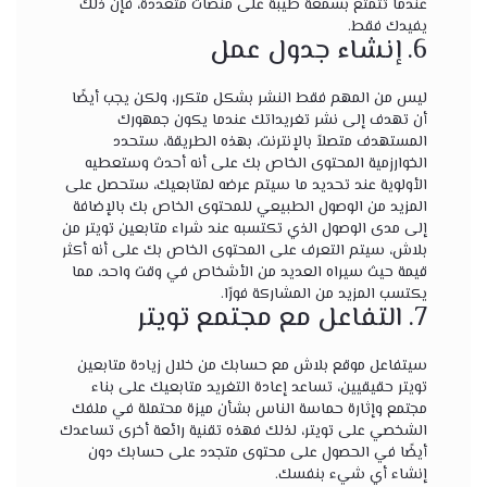
عندما تتمتع بسمعة طيبة على منصات متعددة، فإن ذلك
يفيدك فقط.
6. إنشاء جدول عمل
ليس من المهم فقط النشر بشكل متكرر، ولكن يجب أيضًا
أن تهدف إلى نشر تغريداتك عندما يكون جمهورك
المستهدف متصلاً بالإنترنت، بهذه الطريقة، ستحدد
الخوارزمية المحتوى الخاص بك على أنه أحدث وستعطيه
الأولوية عند تحديد ما سيتم عرضه لمتابعيك، ستحصل على
المزيد من الوصول الطبيعي للمحتوى الخاص بك بالإضافة
إلى مدى الوصول الذي تكتسبه عند شراء متابعين تويتر من
بلاش، سيتم التعرف على المحتوى الخاص بك على أنه أكثر
قيمة حيث سيراه العديد من الأشخاص في وقت واحد، مما
يكتسب المزيد من المشاركة فورًا.
7. التفاعل مع مجتمع تويتر
سيتفاعل موقع بلاش مع حسابك من خلال زيادة متابعين
تويتر حقيقيين، تساعد إعادة التغريد متابعيك على بناء
مجتمع وإثارة حماسة الناس بشأن ميزة محتملة في ملفك
الشخصي على تويتر، لذلك فهذه تقنية رائعة أخرى تساعدك
أيضًا في الحصول على محتوى متجدد على حسابك دون
إنشاء أي شيء بنفسك.