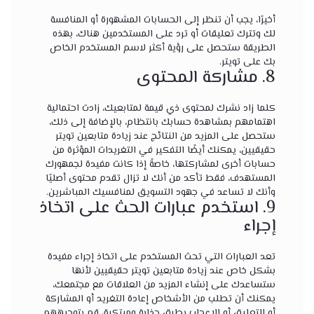
أخيرًا، يجب أن تنظر إلى الحسابات المشهورة أو المنافسة
لك وتترك تعليقات أو ترد على المستخدمين هناك، بهذه
الطريقة ستحصل على رؤية أكثر لاسم المستخدم الخاص
بك على تويتر.
8. مشاركة المحتوى
كلما زاد نشرك لمحتوى ذي قيمة لمتابعيك، زادت احتمالية
اهتمامهم بمشاهدة حسابك بانتظام، بالإضافة إلى ذلك،
ستحصل على المزيد من النتائج عند زيادة متابعين تويتر
حقيقيين، يمكنك أيضًا التفكير في التغريدات المؤثرة من
حسابات أخرى لمشاركتها، خاصةً إذا كانت مفيدة لجمهورك
المستهدف، فقط تأكد من أنك لا تزال تقدم محتوى أصليًا
وأنك لا تساعد في جهود التسويق لمنافسيك المباشرين.
9. استخدم عبارات الحث على اتخاذ
إجراء
تعد العبارات التي تحث المستخدم على اتخاذ إجراء مفيدة
بشكل خاص عند زيادة متابعين تويتر حقيقيين لأنها
ستساعدك على إنشاء المزيد من العلاقات مع مجتمعك،
يمكنك أن تطلب من الأشخاص إعادة التغريد أو المشاركة
أو التعليق أو الإعجاب بطرق جذابة ومبتكرة، قم بتوجيههم