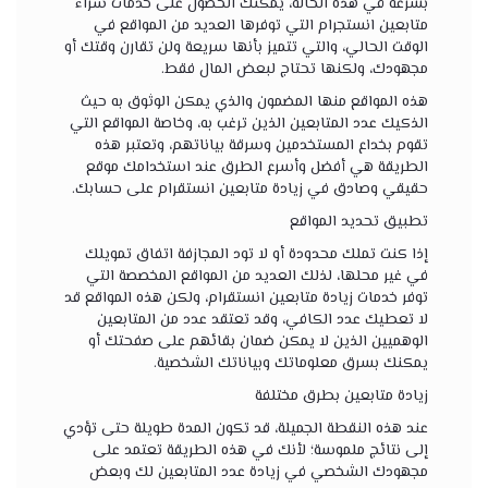
بسرعة في هذه الحالة، يمكنك الحصول على خدمات شراء
متابعين انستجرام التي توفرها العديد من المواقع في
الوقت الحالي، والتي تتميز بأنها سريعة ولن تقارن وقتك أو
مجهودك، ولكنها تحتاج لبعض المال فقط.
هذه المواقع منها المضمون والذي يمكن الوثوق به حيث
الذكيك عدد المتابعين الذين ترغب به، وخاصة المواقع التي
تقوم بخداع المستخدمين وسرقة بياناتهم، وتعتبر هذه
الطريقة هي أفضل وأسرع الطرق عند استخدامك موقع
حقيقي وصادق في زيادة متابعين انستقرام على حسابك.
تطبيق تحديد المواقع
إذا كنت تملك محدودة أو لا تود المجازفة اتفاق تمويلك
في غير محلها، لذلك العديد من المواقع المخصصة التي
توفر خدمات زيادة متابعين انستقرام، ولكن هذه المواقع قد
لا تعطيك عدد الكافي، وقد تعتقد عدد من المتابعين
الوهميين الذين لا يمكن ضمان بقائهم على صفحتك أو
يمكنك بسرق معلوماتك وبياناتك الشخصية.
زيادة متابعين بطرق مختلفة
عند هذه النقطة الجميلة، قد تكون المدة طويلة حتى تؤدي
إلى نتائج ملموسة؛ لأنك في هذه الطريقة تعتمد على
مجهودك الشخصي في زيادة عدد المتابعين لك وبعض