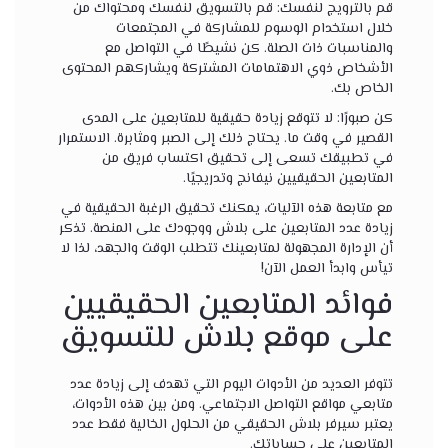
قم بالترويج لنفسك: قم بالتسويق لنفسك ومحتواك من
خلال استخدام الوسوم للمشاركة في المجتمعات
والمناسبات ذات الصلة. كن نشيطًا في التواصل مع
الأشخاص ذوي الاهتمامات المشتركة ويشاركهم المحتوى
الخاص بك.
كن صبورًا: لا تتوقع زيادة حقيقية للمتابعين على المدى
القصير في وقت ما. يحتاج ذلك إلى الصبر ومثابرة. الاستمرار
في تطبيقك تسعى إلى تحقيق اكتساب فريق من
المتابعين الحقيقيين نيفانج وتدريجيًا.
مع متابعة هذه الآليات، يمكنك تحقيق الرغبة الحقيقية في
زيادة عدد المتابعين على بلاش ووجودك على المنصة. تذكر
أن الإدارة المجهولة لمتابعينك تتطلب الوقت والجهد، لذا لا
تيأس وابدأ العمل الآن!
فوائد المتابعين الحقيقيين
على موقع بلاش للتسويق
تتوفر العديد من الأدوات اليوم التي تهدف إلى زيادة عدد
متابعي مواقع التواصل الاجتماعي. ومن بين هذه الأدوات،
يعتبر سيرفر بلاش الحقيقي من الحلول الخالية فقط عدد
المتابعين على حساباتك.