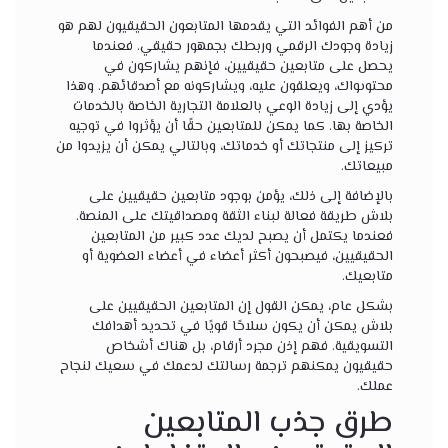
من أهم الفوائد التي يقدمها المتابعون الحقيقيون لهم هو
زيادة وجودك الرقمي وربطك بجمهور حقيقي. فعندما
يحصل على متابعين حقيقيين، فإنهم يشاركون في
محتوىواك، ويعلقون عليه، ويشاركونه مع أصدقائهم. وهذا
يؤدي إلى زيادة الوعي بالعلامة التجارية الخاصة بالخدمات
الخاصة بها. كما يمكن للمتابعين حقًا أن يؤثروا في توجيه
تركيز إلى منتجاتك أو خدماتك، وبالتالي يمكن أن يزيدوا من
مبيعاتك.
بالإضافة إلى ذلك، يؤمن بوجود متابعين حقيقيين على
بلاش طريقة فعالة لبناء الثقة ومصداقيتك على المنصة.
فعندما يكتمل أن يصبح لديك عدد كبير من المتابعين
الحقيقيين، فيصبحون أكثر أعضاء في أعضاء العضوية أو
متابعيك.
بشكل عام، يمكن القول إن المتابعين الحقيقيين على
بلاش يمكن أن يكون سلاحًا قويًا في تحديد أهدافك
التسويقية. فهم إذن مجرد أرقام، بل هناك أشخاص
حقيقيون يمكنهم ترجمة رسالتك لدعمك في سعيك لنجاح
عملك.
طرق جذب المتابعين