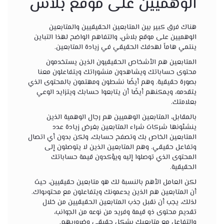
الوهميين على موقع بلاش
هناك فرق كبير بين المتابعين الحقيقيين والمتابعين
الوهميين على موقع بلاش، والتفاهم الواضح لهذا التباين
ينتمي هاماً لهدفك الحقيقي في زيادة المتابعين.
المتابعين هم الأشخاص الحقيقيون الذين يستخدمون
محتوى حساباتك ويشاهدون منشوراتك ويتفاعلون معنا
بصورة حقيقية. وهم أيضًا نشطون ومهتمون بالمحتوى الذي
يتقدمه، ويمكنهم أيضًا أن يتابعوا حسابك ويتزايد الوعي
بعلامتك.
بالمقابل، المتابعين الوهميين هم رجال الوهمية الذين
ينشئونها شركات شراء المتابعين بغرض زيادة عدد
المتابعين الخاص بك وتصفح حسابك، ولكن بدون أي اتصال
وتفاعل حقيقي. وهم المتابعين الذين لا يتوصلون إلى
المحتوى الذي توصلوا إليه ويؤكدون قيمة حساباتك
الحقيقية.
لكن العامل الأهم بالنسبة لك هو متابعين حقيقيين، حيث
أن المتابعين هم الذين يدعمونك ويتفاعلون مع محتوىواك.
لذلك، يجب أن نقبل جذب المتابعين الحقيقيين من خلال
تقديم محتوى ذو قيمة وفريد ​​من نوعه من الجوانب،
والتفاعل مع متابعيك بشكل حقيقي وضروريهم.