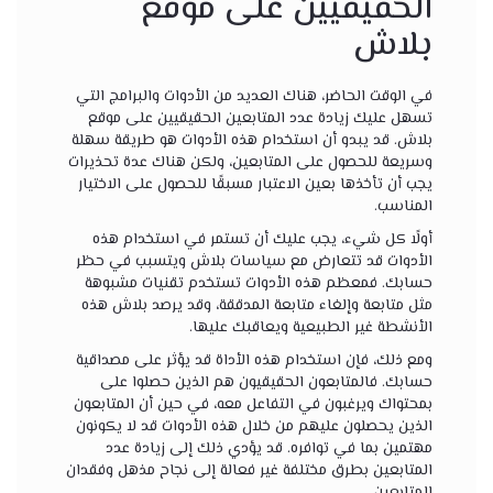
الحقيقيين على موقع
بلاش
في الوقت الحاضر، هناك العديد من الأدوات والبرامج التي
تسهل عليك زيادة عدد المتابعين الحقيقيين على موقع
بلاش. قد يبدو أن استخدام هذه الأدوات هو طريقة سهلة
وسريعة للحصول على المتابعين، ولكن هناك عدة تحذيرات
يجب أن تأخذها بعين الاعتبار مسبقًا للحصول على الاختيار
المناسب.
أولًا كل شيء، يجب عليك أن تستمر في استخدام هذه
الأدوات قد تتعارض مع سياسات بلاش ويتسبب في حظر
حسابك. فمعظم هذه الأدوات تستخدم تقنيات مشبوهة
مثل متابعة وإلغاء متابعة المدققة، وقد يرصد بلاش هذه
الأنشطة غير الطبيعية ويعاقبك عليها.
ومع ذلك، فإن استخدام هذه الأداة قد يؤثر على مصداقية
حسابك. فالمتابعون الحقيقيون هم الذين حصلوا على
بمحتواك ويرغبون في التفاعل معه، في حين أن المتابعون
الذين يحصلون عليهم من خلال هذه الأدوات قد لا يكونون
مهتمين بما في توافره. قد يؤدي ذلك إلى زيادة عدد
المتابعين بطرق مختلفة غير فعالة إلى نجاح مذهل وفقدان