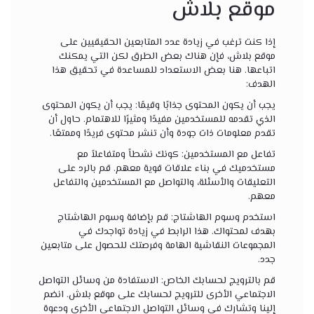
موقع بلاش
إذا كنت ترغب في زيادة عدد المتابعين الحقيقيين على
موقع بلاش، فإن هناك بعض الطرق لكن التي يمكنك
اتباعها. هنا بعض الاستعداد للمساعدة في تحقيق هذا
الهدف:
يجب أن يكون المحتوى جذابًا وقيمًا: يجب أن يكون المحتوى
الذي تقدمه للمستخدمين مفيدًا ومثيرًا للاهتمام. حاول أن
تقدم معلومات ذات جودة وأن تنشر محتوى فريدًا وممتعًا.
تفاعل مع المستخدمين: كونك نشطاً ومتفاعلاً مع
مستخدميك في بناء علاقات قوية معهم. قم بالرد على
التعليقات والأسئلة، والتواصل مع المستخدمين والتفاعل
معهم.
استخدم وسوم الهاشتاج: قم بإضافة وسوم الهاشتاج
بهدف لمحتواك. هذا الرابط في زيادة تواجدك في
المجموعات النقاشية الهامة وفرصتك للحصول على متابعين
جدد.
قم بالترويج لحسابك الخاص: الاستفادة من وسائل التواصل
الاجتماعي الأخرى للترويج لحسابك على موقع بلاش. انضم
إلينا وتشارك في وسائل التواصل الاجتماعي الأخرى ودعوة