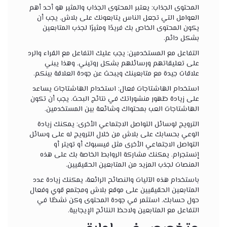
المحتوى الجذاب: يعتبر المحتوى الجذاب والمثير هو أحد أهم
العوامل التي تجعل الناس يتابعونك على بلاش. يجب أن
يكون المحتوى الخاص بك فريدًا ومثيرًا لجذب المتابعين
بشكل دائم.
التفاعل مع المستخدمين: يجب عليك التفاعل مع القراء والرد
على تعليقاتهم ورسائلهم بشكل روتيني. وهذا يبني
علاقات جيدة مع متابعينك ويبحث عن جودة العلاقة بينكم.
استخدام الهاشتاجات فعال: استخدام الهاشتاجات يساعد
على زيادة ظهور منشوراتك في نتائج البحث. يجب أن تكون
الهاشتاجات العب بمحتواك وشائعة بين المستخدمين.
الترويج لوسائل التواصل الاجتماعي الأخرى: يمكنك زيادة
الوعي بحسابك على بلاش من خلال الترويج له على وسائل
التواصل الاجتماعي الأخرى مثل فيسبوك أو تويتر أو
إنستجرام. يمكنك مشاركة الروابط الخاصة بك على هذه
المنصات لجذب المزيد من المتابعين الحقيقيين.
باستخدام هذه الآليات والنصائح الرائعة، يمكنك زيادة عدد
المتابعين الحقيقيين على موقع بلاش ومجتمع قوي وفعال
حول حسابك. استثمر في جودة المحتوى وكن نشطًا في
التفاعل مع المتابعين ولاحظ النتائج الإيجابية.