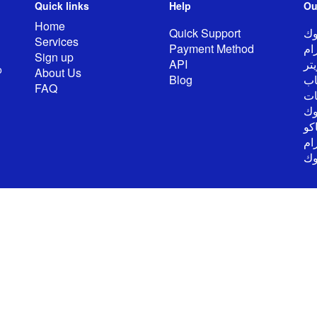
Quick links
Help
Ou
Home
Quick Support
وك
Services
Payment Method
ام
Sign up
API
تر
o
About Us
Blog
اب
FAQ
ت
وك
كو
ام
وك