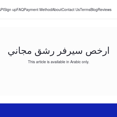
API
Sign up
FAQ
Payment Method
About
Contact Us
Terms
Blog
Reviews
ارخص سيرفر رشق مجاني
This article is available in Arabic only.